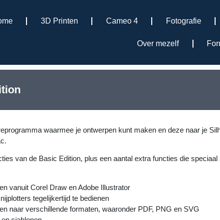
ome
3D Printen
Cameo 4
Fotografie
Over mezelf
Fo
tion
wareprogramma waarmee je ontwerpen kunt maken en deze naar je Silho
c.
cties van de Basic Edition, plus een aantal extra functies die speciaa
n vanuit Corel Draw en Adobe Illustrator
plotters tegelijkertijd te bedienen
ren naar verschillende formaten, waaronder PDF, PNG en SVG
 en sjablonen